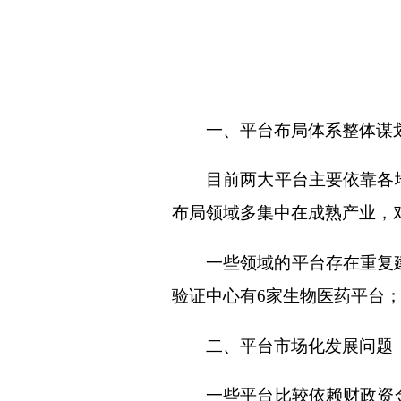
一、平台布局体系整体谋划
目前两大平台主要依靠各地
布局领域多集中在成熟产业，
一些领域的平台存在重复建设
验证中心有6家生物医药平台；
二、平台市场化发展问题
一些平台比较依赖财政资金