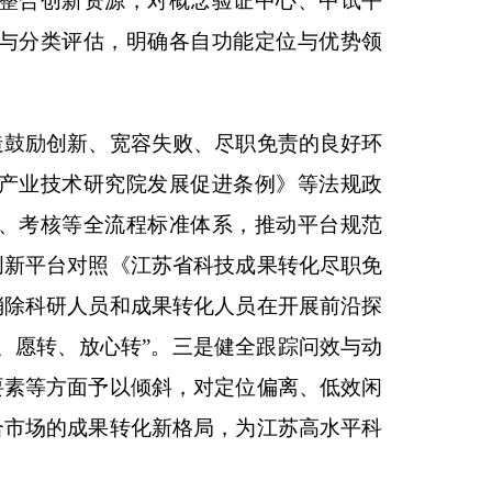
整合创新资源，对概念验证中心、中试平
与分类评估，明确各自功能定位与优势领
鼓励创新、宽容失败、尽职免责的良好环
产业技术研究院发展促进条例》等法规政
、考核等全流程标准体系，推动平台规范
创新平台对照《江苏省科技成果转化尽职免
消除科研人员和成果转化人员在开展前沿探
、愿转、放心转”。三是健全跟踪问效与动
要素等方面予以倾斜，对定位偏离、低效闲
合市场的成果转化新格局，为江苏高水平科