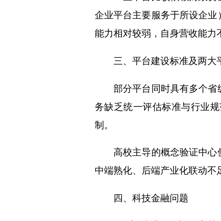
企业平台主要服务于所设企业
能力相对较弱，自身营收能力
三、平台建设标准及两大平
部分平台同时具有多个省级
务缺乏统一评估标准与行业规
制。
高校主导的概念验证中心侧
中端熟化、后端产业化联动不
四、科技金融问题