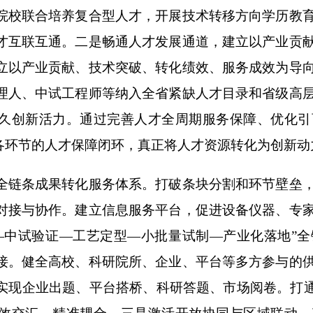
院校联合培养复合型人才，开展技术转移方向学历教
才互联互通。二是畅通人才发展通道，建立以产业贡
立以产业贡献、技术突破、转化绩效、服务成效为导
理人、中试工程师等纳入全省紧缺人才目录和省级高
久创新活力。通过完善人才全周期服务保障、优化引
”各环节的人才保障闭环，真正将人才资源转化为创新动
链条成果转化服务体系。打破条块分割和环节壁垒，
对接与协作。建立信息服务平台，促进设备仪器、专
—中试验证—工艺定型—小批量试制—产业化落地”
接。健全高校、科研院所、企业、平台等多方参与的
实现企业出题、平台搭桥、科研答题、市场阅卷。打通