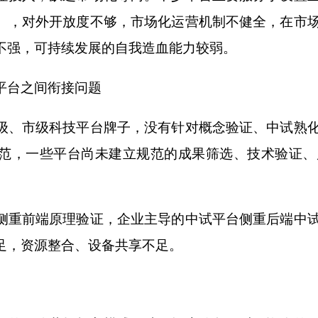
），对外开放度不够，市场化运营机制不健全，在市
不强，可持续发展的自我造血能力较弱。
台之间衔接问题
、市级科技平台牌子，没有针对概念验证、中试熟化
范，一些平台尚未建立规范的成果筛选、技术验证、
重前端原理验证，企业主导的中试平台侧重后端中试
足，资源整合、设备共享不足。