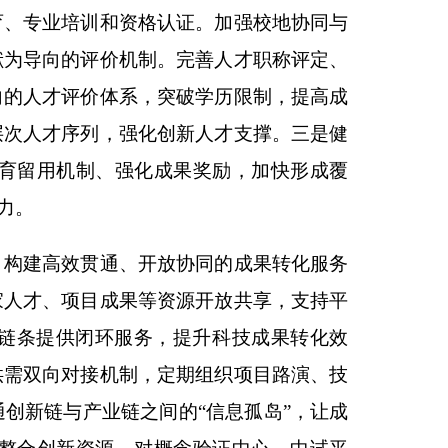
育、专业培训和资格认证。加强校地协同与
献为导向的评价机制。完善人才职称评定、
向的人才评价体系，突破学历限制，提高成
层次人才序列，强化创新人才支撑。三是健
育留用机制、强化成果奖励，加快形成覆
力。
构建高效贯通、开放协同的成果转化服务
家人才、项目成果等资源开放共享，支持平
全链条提供闭环服务，提升科技成果转化效
供需双向对接机制，定期组织项目路演、技
创新链与产业链之间的“信息孤岛”，让成