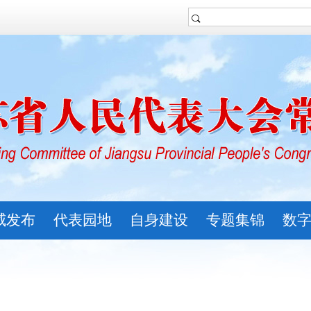
威发布
代表园地
自身建设
专题集锦
数