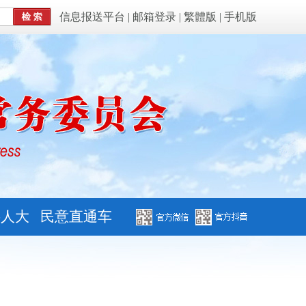
信息报送平台
|
邮箱登录
|
繁體版
|
手机版
字人大
民意直通车