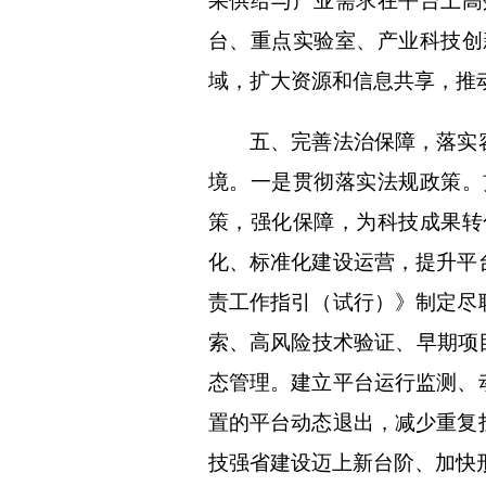
果供给与产业需求在平台上高
台、重点实验室、产业科技创
域，扩大资源和信息共享，推
五、完善法治保障，落实容
境。一是贯彻落实法规政策。
策，强化保障，为科技成果转
化、标准化建设运营，提升平
责工作指引（试行）》制定尽
索、高风险技术验证、早期项
态管理。建立平台运行监测、
置的平台动态退出，减少重复
技强省建设迈上新台阶、加快