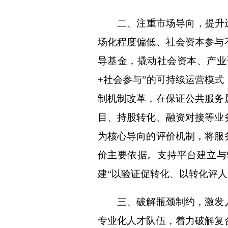
体
二、注重市场导向，提升运营
体
场化程度偏低、社会资本参与
导基金，撬动社会资本、产业
+社会参与”的可持续运营模
制机制改革，在保证公共服务
目、持股转化、融资对接等业
为核心导向的评价机制，将服
价主要依据。支持平台建立与
建“以验证促转化、以转化评人
三、破解瓶颈制约，激发人
专业化人才队伍，着力破解复