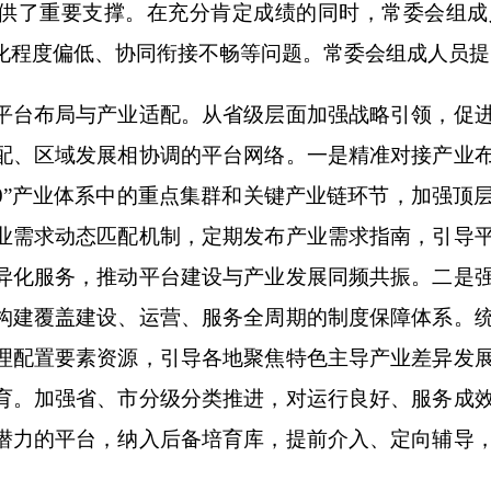
供了重要支撑。在充分肯定成绩的同时，常委会组成
化程度偏低、协同衔接不畅等问题。常委会组成人员提
台布局与产业适配。从省级层面加强战略引领，促进
配、区域发展相协调的平台网络。一是精准对接产业
50”产业体系中的重点集群和关键产业链环节，加强
业需求动态匹配机制，定期发布产业需求指南，引导
异化服务，推动平台建设与产业发展同频共振。二是
构建覆盖建设、运营、服务全周期的制度保障体系。
理配置要素资源，引导各地聚焦特色主导产业差异发
育。加强省、市分级分类推进，对运行良好、服务成
潜力的平台，纳入后备培育库，提前介入、定向辅导