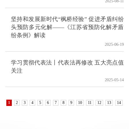
2025-08-11
坚持和发展新时代“枫桥经验” 促进矛盾纠纷
头预防多元化解——《江苏省预防化解矛盾
纷条例》解读
2025-06-19
学习贯彻代表法丨代表法再修改 五大亮点值
关注
2025-05-14
1
2
3
4
5
6
7
8
9
10
11
12
13
14