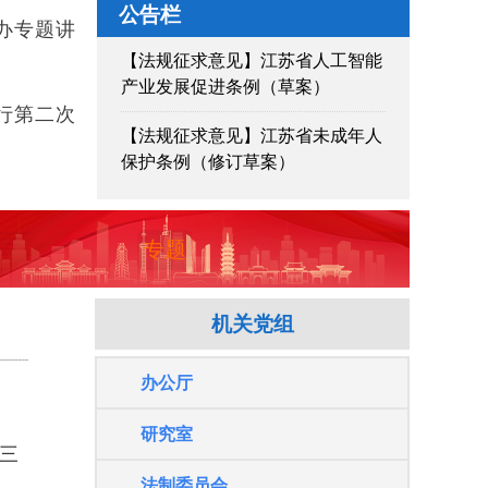
公告栏
办专题讲
【法规征求意见】江苏省人工智能
产业发展促进条例（草案）
行第二次
【法规征求意见】江苏省未成年人
保护条例（修订草案）
【法规征求意见】江苏省昆曲保护
传承条例（草案）
专题
《江苏省促进政务服务便利化条
例》实施情况如何？请您参与调查
机关党组
“大学生眼中的人大代表”新闻作品
征集活动开始啦！
办公厅
研究室
三
的决
关于涉农财政重点专项资金绩效情
况专题询问公开征集社会意见建议
法制委员会