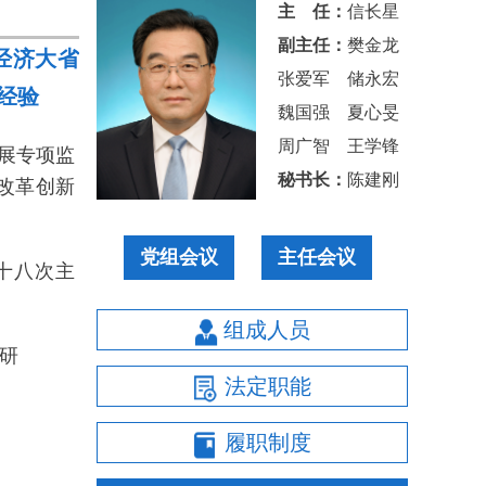
主 任：
信长星
副主任：
樊金龙
经济大省
张爱军
储永宏
经验
魏国强
夏心旻
周广智
王学锋
开展专项监
秘书长：
陈建刚
 改革创新
党组会议
主任会议
十八次主
关于涉农财政重点专项资金绩效情
况专题询问公开征集社会意见建议
省人大常委会召开党组扩大会议暨第六十八次主任
的公告
组成人员
研
【法规征求意见】江苏省供销合作
法定职能
社条例（草案）
履职制度
【法规征求意见】江苏省太湖风景
名胜区条例（修订草案）