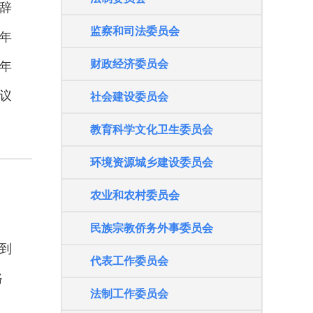
辞
的公告
监察和司法委员会
6年
【法规征求意见】江苏省供销合作
社条例（草案）
财政经济委员会
6年
【法规征求意见】江苏省太湖风景
议
社会建设委员会
名胜区条例（修订草案）
教育科学文化卫生委员会
【法规征求意见】江苏省人工智能
产业发展促进条例（草案）
环境资源城乡建设委员会
【法规征求意见】江苏省未成年人
农业和农村委员会
保护条例（修订草案）
民族宗教侨务外事委员会
【法规征求意见】江苏省昆曲保护
到
传承条例（草案）
代表工作委员会
路
《江苏省促进政务服务便利化条
法制工作委员会
例》实施情况如何？请您参与调查