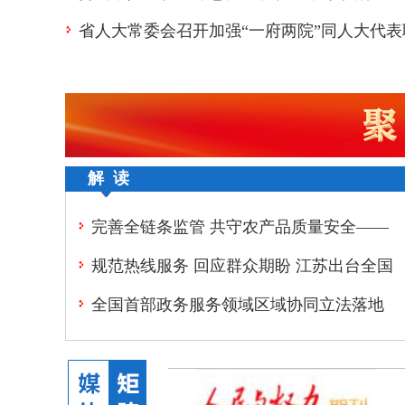
省人大常委会召开加强“一府两院”同人大代表
光
重点建议督办会
解 读
完善全链条监管 共守农产品质量安全——
《江苏省农产品质量安全条例》解读
规范热线服务 回应群众期盼 江苏出台全国
首部省级12345热线条例——《江苏省12345
全国首部政务服务领域区域协同立法落地
热线条例》解读
长三角“一网通办”迈入法治化新阶段——
《江苏省促进长三角政务服务“一网通办”规