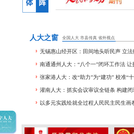
定》解读
人大之窗
全国人大
市县传真
省外视点
无锡惠山经开区：田间地头听民声 立法
南通通州人大：“八个一”闭环工作法 让
风”迈向常态化
张家港人大：改“助力”为“建功” 校准“
标”
灌南人大：抓实会议审议全链条 构建闭
以多元实践绘就全过程人民民主民生画
月”活动全域发力