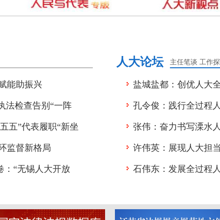
人大论坛
主任笔谈
工作探
赋能助振兴
盐城盐都：创优人大全
执法检查告别“一阵
孔令俊：践行全过程人
十五五”代表履职“新坐
张伟：奋力书写溧水
环监督新格局
许伟英：展现人大担当
卷：“无锡人大开放
石伟东：发展全过程