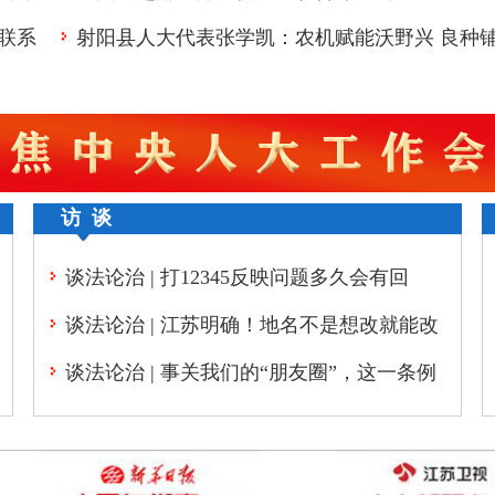
联系
射阳县人大代表张学凯：农机赋能沃野兴 良种
就增收路
访 谈
谈法论治 | 打12345反映问题多久会有回
应？即将施行的《江苏省12345热线条例》
谈法论治 | 江苏明确！地名不是想改就能改
有明确规定
谈法论治 | 事关我们的“朋友圈”，这一条例
今天起施行！