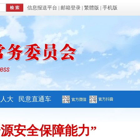
信息报送平台
|
邮箱登录
|
繁體版
|
手机版
字人大
民意直通车
源安全保障能力”