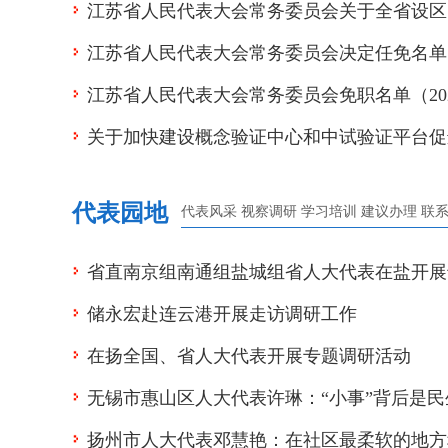
江苏省人民代表大会常务委员会关于全省设区
2025年省级财政决算的决议
进生态省建设的决定》等三件决议决定的决定
江苏省人民代表大会常务委员会决定任免名单
和县（市、区）新一届人民代表大会常务委员
江苏省人民代表大会常务委员会免职名单（20
（2026年7月）
成人员名额的决定
关于加快建设概念验证中心和中试验证平台促
7月）
技成果高效转化应用情况报告的审议意见
代表园地
代表风采
视察调研
学习培训
建议办理
联
省直南京组南通组盐城组省人大代表在盐开展
储永宏赴连云港开展走访调研工作
调研
在扬全国、省人大代表开展专题调研活动
无锡市惠山区人大代表许琳：“小事”背后是民
扬州市人大代表邓慧艳：在社区最柔软的地方
“盯着不放”显担当