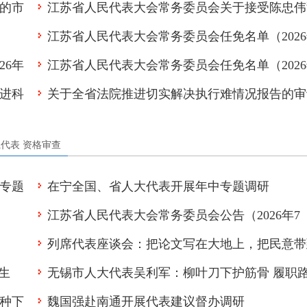
的市
江苏省人民代表大会常务委员会关于接受陈忠伟
级人民代表大会换届选举时间的决定
议
江苏省人民代表大会常务委员会任免名单（202
会组
去省人民政府副省长职务请求的决定
26年
江苏省人民代表大会常务委员会任免名单（202
7月）
进科
关于全省法院推进切实解决执行难情况报告的审
7月）
意见
系代表
资格审查
专题
在宁全国、省人大代表开展年中专题调研
江苏省人民代表大会常务委员会公告（2026年7
列席代表座谈会：把论文写在大地上，把民意带
月）
生
无锡市人大代表吴利军：柳叶刀下护筋骨 履职
会场上
种下
魏国强赴南通开展代表建议督办调研
上担使命