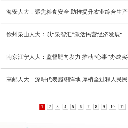
海安人大：聚焦粮食安全 助推提升农业综合生产
徐州泉山人大：以“泉智汇”激活民营经济发展“一
南京江宁人大：监督靶向发力 推动“心事”办成实
高邮人大：深耕代表履职阵地 厚植全过程人民
1
2
3
4
5
6
7
8
9
10
11