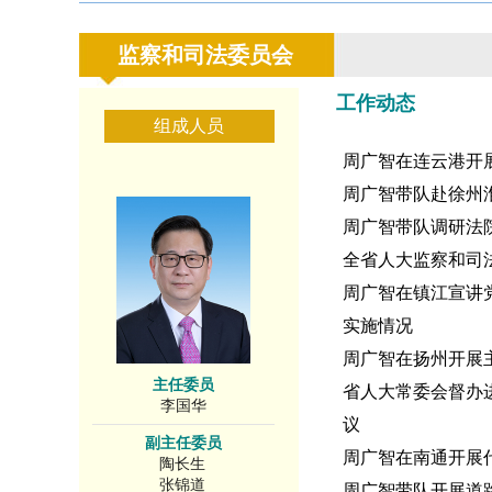
监察和司法委员会
工作动态
组成人员
周广智在连云港开
周广智带队赴徐州
周广智带队调研法
全省人大监察和司
周广智在镇江宣讲
实施情况
周广智在扬州开展
主任委员
省人大常委会督办
李国华
议
副主任委员
周广智在南通开展
陶长生
张锦道
周广智带队开展道