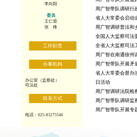
李向阳
周广智带队调研行
委员
省人大常委会启动
王仁雷
周广智调研普法和
张 锋
全国人大监察司法
全省人大监察司法
工作职责
周广智在南通徐州
周广智带队开展矛
办事机构
省人大常委会督办
办公室（监察处）
日活动
司法处
周广智调研法院检
联系方式
周广智带队调研监
周广智带队开展专
电话：025-83275546