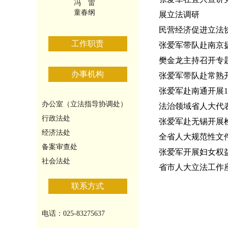
冯 雷
童春纲
展立法调研
民营经济促进立法
工作职责
张爱军带队赴南京
樊金龙主持召开专
办事机构
张爱军带队赴常熟
张爱军赴南通开展1
办公室（立法指导协调处）
法治领域省人大代
行政法处
张爱军赴无锡开展
经济法处
全省人大规范性文
备案审查处
张爱军开展妇女权
社会法处
省市人大立法工作
联系方式
电话：025-83275637