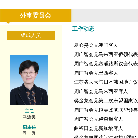
外事委员会
工作动态
组成人员
夏心旻会见澳门客人
周广智会见马来西亚侨领代表
周广智会见塞浦路斯议会代表
周广智会见巴西客人
江苏省人大与日本韩国地方
周广智会见马来西亚客人
樊金龙会见第二次东盟国家议
周广智会见拉美政党联盟领导
主任
马连美
周广智会见卢森堡客人
副主任
曲福田会见新加坡客人
周 勇
樊金龙率团访问洪都拉斯和巴