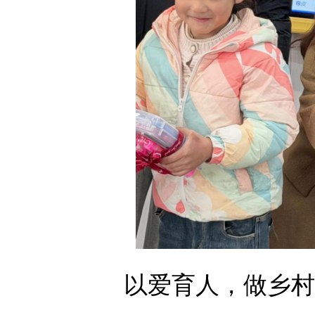
体
体
以爱育人，做乡村幼