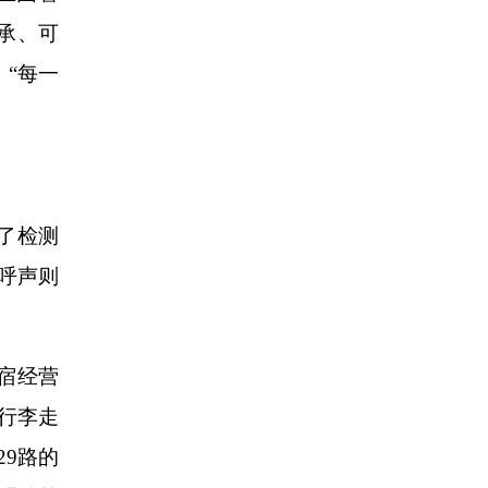
承、可
“每一
了检测
呼声则
宿经营
行李走
29路的