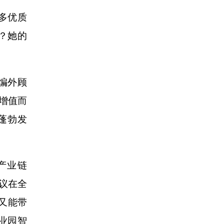
多优质
收？她的
编外顾
增值而
蓬勃发
产业链
议在全
又能带
业园智