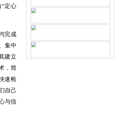
“定心
均完成
、集中
其建立
术，简
快速检
们自己
心与信