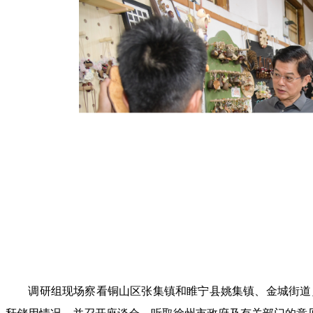
调研组现场察看铜山区张集镇和睢宁县姚集镇、金城街道乡