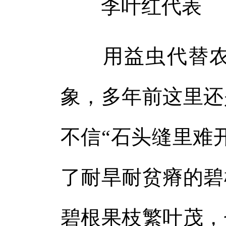
李叶红代表
用益虫代替农药
象，多年前这里还
不信“石头缝里难
了耐旱耐贫瘠的碧
碧根果枝繁叶茂，