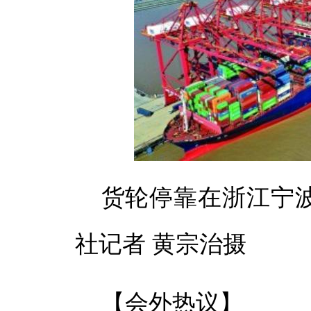
货轮停靠在浙江宁
社记者 黄宗治摄
【会外热议】