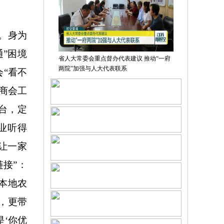
。身为
”困境
省人大常委会重点督办代表建议 推动“一府
两院”加强与人大代表联系
“看不
商会工
台，定
业听得
让一家
接”：
本地农
，更带
是‘你优