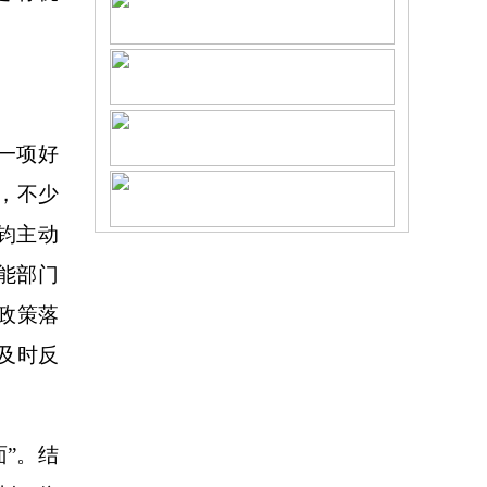
一项好
，不少
钧主动
能部门
政策落
及时反
”。结