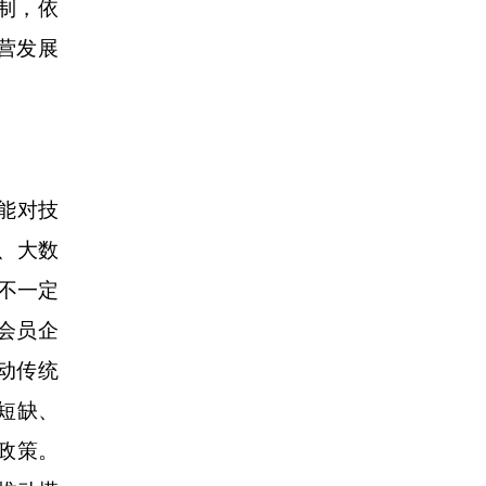
制，依
营发展
能对技
、大数
不一定
会员企
动传统
短缺、
政策。