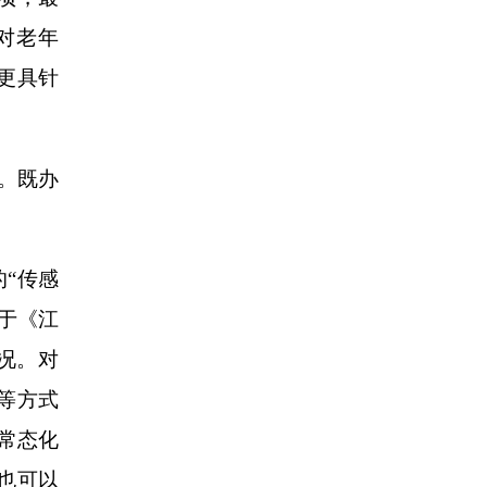
对老年
更具针
。既办
的“传感
于《江
况。对
等方式
展常态化
也可以