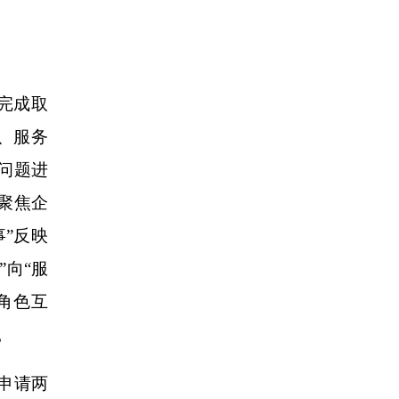
完成取
、服务
问题进
聚焦企
”反映
向“服
角色互
。
申请两