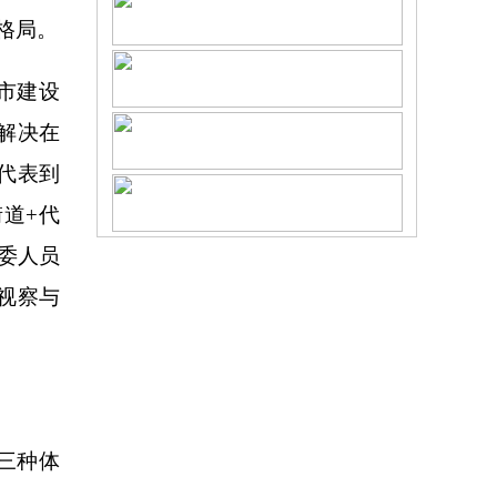
格局。
市建设
解决在
代表到
道+代
委人员
视察与
三种体