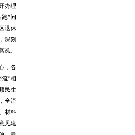
开办理
跑”问
区退休
，深刻
燕说。
心，各
交流”相
频民生
端，全流
、材料
意见建
项，最