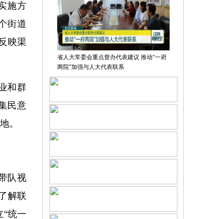
实施方
8个街道
反映渠
省人大常委会重点督办代表建议 推动“一府
两院”加强与人大代表联系
业和群
集民意
阵地。
带队视
了解联
“统一