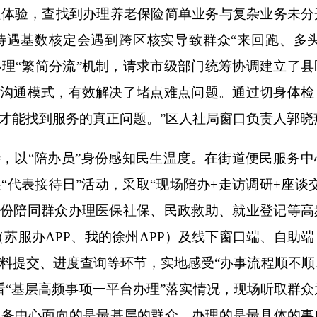
程体验，查找到办理养老保险简单业务与复杂业务未分
待遇基数核定会遇到跨区核实导致群众“来回跑、多头
理“繁简分流”机制，请求市级部门统筹协调建立了县
转沟通模式，有效解决了堵点难点问题。通过切身体检
才能找到服务的真正问题。”区人社局窗口负责人郭晓
，以“陪办员”身份感知民生温度。在街道便民服务中
“代表接待日”活动，采取“现场陪办+走访调研+座谈
身份陪同群众办理医保社保、民政救助、就业登记等高
（苏服办APP、我的徐州APP）及线下窗口端、自助
料提交、进度查询等环节，实地感受“办事流程顺不顺
看“基层高频事项一平台办理”落实情况，现场听取群众
服务中心面向的是最基层的群众，办理的是最具体的事