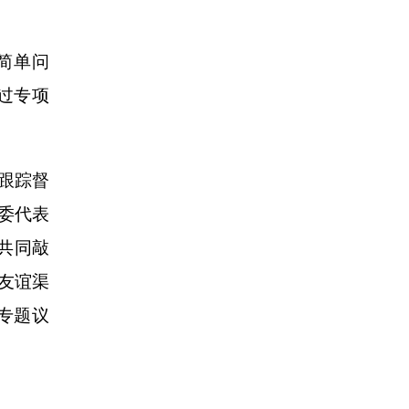
简单问
通过专项
跟踪督
委代表
共同敲
友谊渠
场专题议