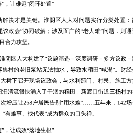
，让难题“闭环处置”
解决才是关键。淮阴区人大对问题实行分类处置：
专题议政会”协同破解；涉及面广的“老大难”问题，则
目合力攻坚。
阴区人大构建了“议题筛选－深度调研－多方议政－
蒋集村的老旧泵站无法抽水，导致水稻田“喊渴”。财经
的大树下召开现场议政会，与水利部门、村民、施工方
，汩汩清流很快涌入了干涸的稻田。新渡口街道三杨村的
增压让268户居民告别“用水难”……五年来，142
，“有难事、找代表”成为群众的口头禅。
，让成效“落地生根”