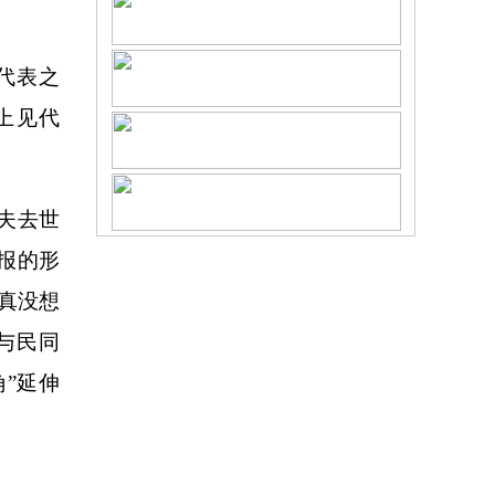
代表之
上见代
夫去世
报的形
真没想
与民同
角”延伸