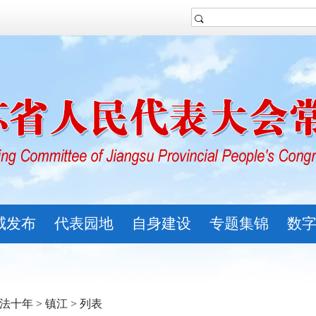
威发布
代表园地
自身建设
专题集锦
数
法十年
>
镇江
> 列表