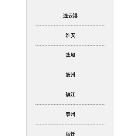
连云港
淮安
盐城
扬州
镇江
泰州
宿迁